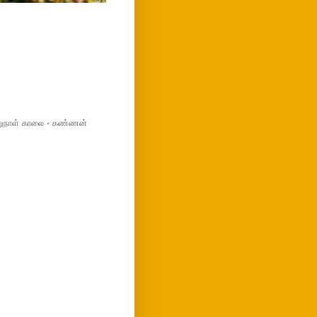
மறுநாள் காலை - கண்ணன்