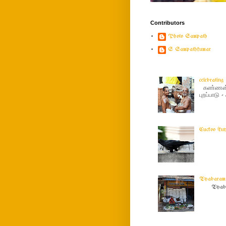
Contributors
Photo Sampath
S Sampathkumar
celebratin
கண்ணன் ப
புறப்பாடு
Cuckoo (ku
Vyabaram !
Vyabar