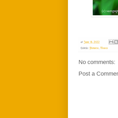
at
June 01, 2022
Labels:
Flowers
,
Roses
No comments:
Post a Comme