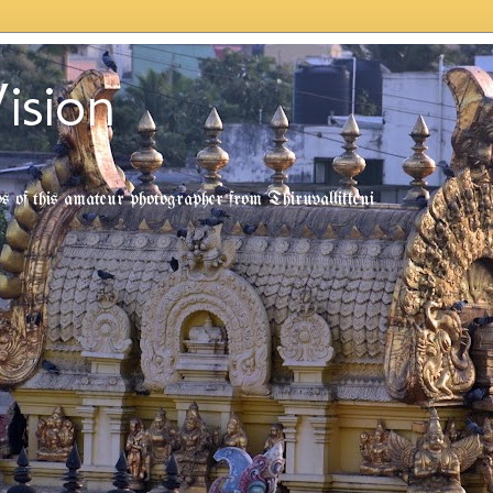
ision
tos of this amateur photographer from Thiruvallikkeni