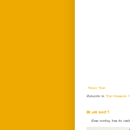
Newer Post
Subscribe to:
Post Comments (
life and work !!
Some working from the comfort o