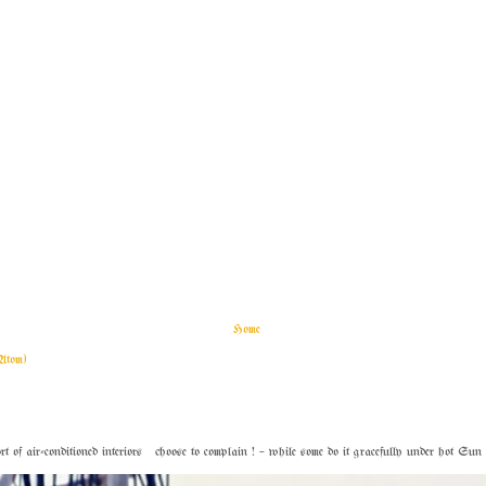
Home
Atom)
f air-conditioned interiors choose to complain ! – while some do it gracefully under hot Sun