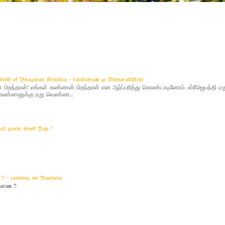
g birth of Bhagwan Krishna - kainkaryam @ Thiruvallikkeni
ிறந்தான்! எங்கள் கண்ணன் பிறந்தான் என ஆர்ப்பரித்து கொண்டாடினோம். ஸ்ரீஜெயந்தி 
 - கண்ணனுக்கு நறு வெண்ண...
yil) greets Good Day !
! ~ carrying on Business
am !!