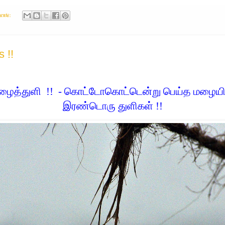
ents:
s !!
மழைத்துளி
!!
- கொட்டோகொட்டென்று பெய்த மழையில்
இரண்டொரு துளிகள் !!