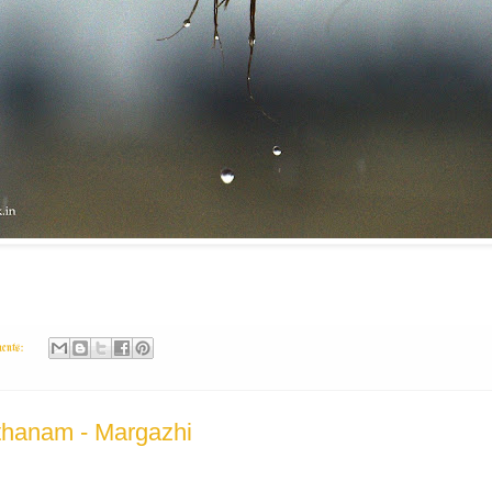
ents:
hanam - Margazhi