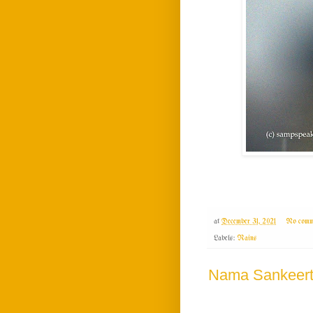
at
December 31, 2021
No comm
Labels:
Rains
Nama Sankeert