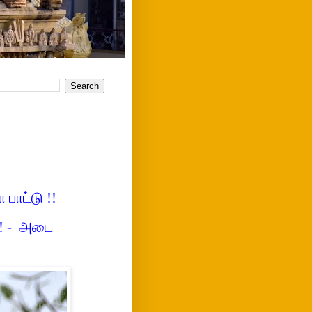
பாட்டு !!
 -
அடை