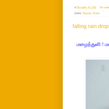
at
December 31, 2021
No comm
Labels:
Pigeons
,
Rains
falling rain drop
மழைத்துளி ! 