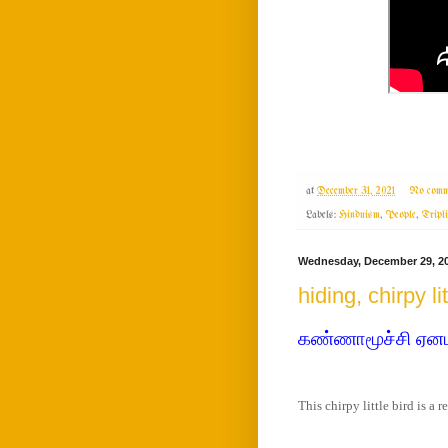
at
December 31, 2021
No comm
Labels:
Hinduism
,
People
,
Tripli
Wednesday, December 29, 2
hiding, chirpy lit
கண்ணாமூச்சி ஏனட
This chirpy little bird is a 