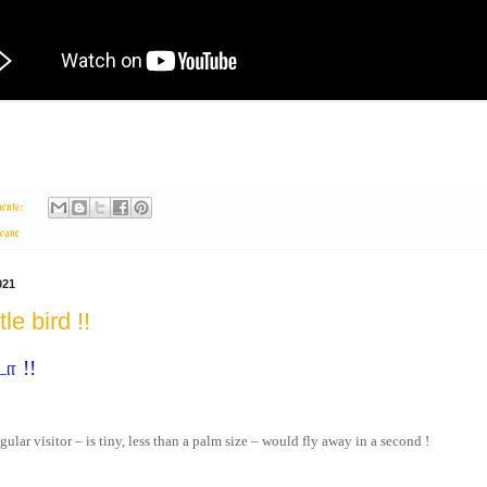
ents:
cane
021
tle bird !!
ா !!
regular visitor – is tiny, less than a palm size – would fly away in a second !