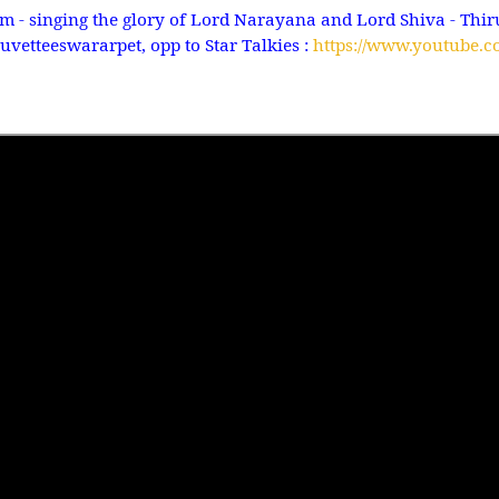
- singing the glory of Lord Narayana and Lord Shiva - Thiru
vetteeswararpet, opp to Star Talkies :
https://www.youtube.