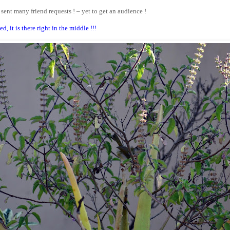
ent many friend requests ! – yet to get an audience !
, it is there right in the middle !!!