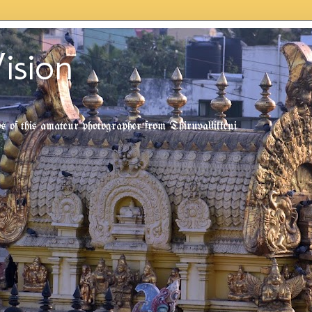
ision
tos of this amateur photographer from Thiruvallikkeni