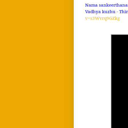
Nama sankeerthanam 
Vadhya kuzhu - Thiru
v=s3Wvrq9GZkg