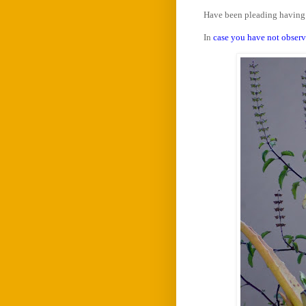
Have been pleading having s
In
case you have not observed