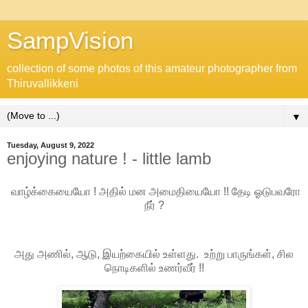
SampVision
collection of some photos of this amateur photographer from
Thiruvallikkeni
▼
Tuesday, August 9, 2022
enjoying nature ! - little lamb
வாழ்க்கையையோ ! அதில் மன அமைதியையோ !! தேடி ஓடுபவரோ
நீர் ?
அது அணில், ஆடு, இயற்கையில் உள்ளது. உற்று பாருங்கள், சில
நொடிகளில் உணர்வீர் !!